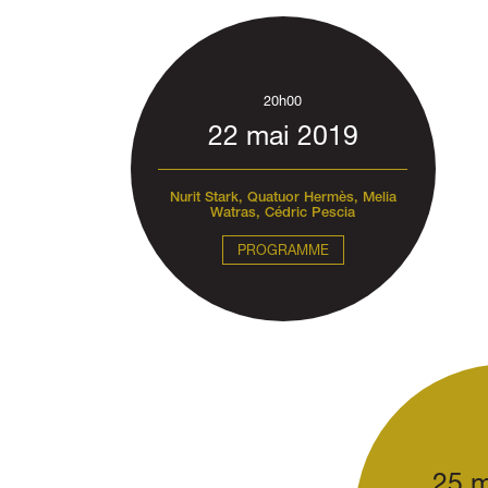
20h00
22 mai 2019
Nurit Stark, Quatuor Hermès, Melia
Watras, Cédric Pescia
PROGRAMME
25 m