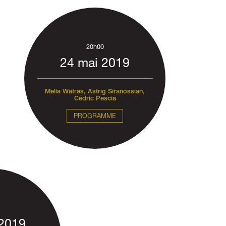
20h00
24 mai 2019
Melia Watras, Astrig Siranossian,
Cédric Pescia
PROGRAMME
 2019