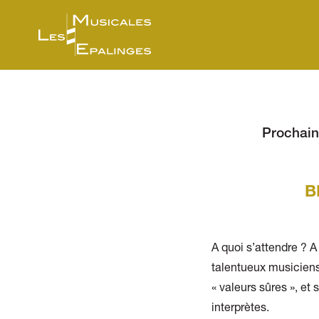
Prochain
B
A quoi s’attendre ? A
talentueux musiciens
« valeurs sûres », et 
in