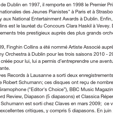
de Dublin en 1997, il remporte en 1998 le Premier Pr
nationales des Jeunes Pianistes" à Paris et à Strasbou
y aux National Entertainment Awards à Dublin. Enfin
lins est le lauréat du Concours Clara Haskil à Vevey.
ements très prestigieux auprès des plus grands orc
9, Finghin Collins a été nommé Artiste Associé aup
 Orchestra à Dublin pour les trois saisons 2010 - 2
 créée pour lui, lui a permis d’entreprendre une aven
ante.
ves Records à Lausanne a sorti deux enregistrements
de Robert Schumann; ces disques ont reçu de nombre
Gramophone ("Editor's Choice”), BBC Music Magazine 
ord Review, Diapason (5 diapasons) et Classica Réper
Schumann est sorti chez Claves en mars 2009; ce 
excellentes critiques, y compris 5 diapasons. En juin