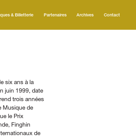
iques & Billetterie
Partenaires
Archives
Contact
e six ans à la
n juin 1999, date
eprend trois années
de Musique de
ue le Prix
ande, Finghin
nternationaux de