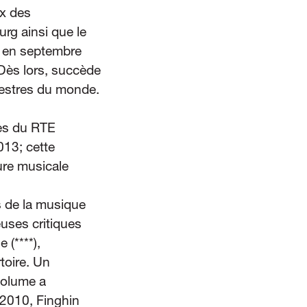
ix des
rg ainsi que le
, en septembre
 Dès lors, succède
hestres du monde.
rès du RTE
013; cette
ture musicale
 de la musique
uses critiques
(****),
toire. Un
volume a
 2010, Finghin